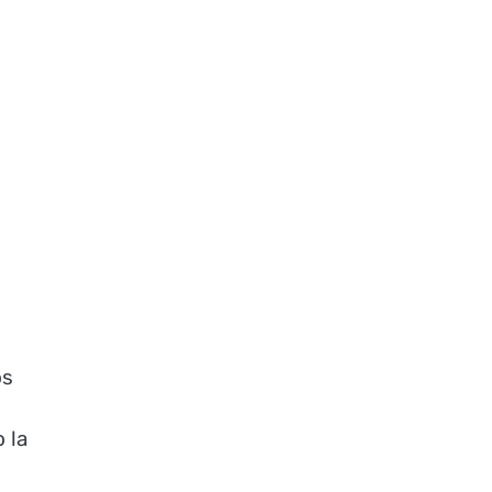
os
 la