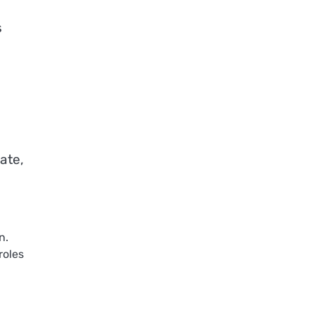
e
s
ate,
n.
roles