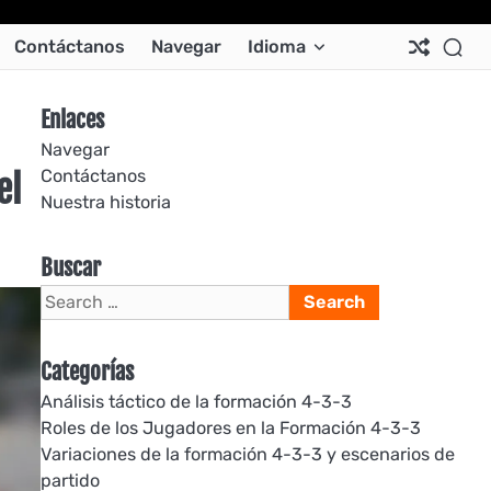
Ab
Co
Co
Pri
Si
Te
Contáctanos
Navegar
Idioma
Us
Us
Pol
Pol
an
Con
Enlaces
Navegar
Contáctanos
el
Nuestra historia
Buscar
Search
for:
Categorías
Análisis táctico de la formación 4-3-3
Roles de los Jugadores en la Formación 4-3-3
Variaciones de la formación 4-3-3 y escenarios de
partido