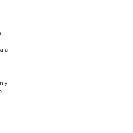
n
a
va a
s
n y
o