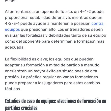
Al enfrentarse a un oponente fuerte, un 4-4-2 puede
proporcionar estabilidad defensiva, mientras que un
4-2-3-1 puede ayudar a mantener la posesión
contra
equipos
que presionan alto. Los entrenadores deben
evaluar las fortalezas y debilidades tanto de su equipo
como del oponente para determinar la formación más
adecuada.
La flexibilidad es clave; los equipos que pueden
adaptar su formación a mitad de partido a menudo
encuentran un mayor éxito en situaciones de alta
presión. La práctica regular en varias formaciones
puede preparar a los jugadores para estos cambios
tácticos.
Estudios de caso de equipos: elecciones de formación en
partidos cruciales