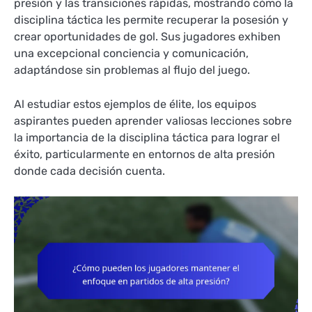
presión y las transiciones rápidas, mostrando cómo la
disciplina táctica les permite recuperar la posesión y
crear oportunidades de gol. Sus jugadores exhiben
una excepcional conciencia y comunicación,
adaptándose sin problemas al flujo del juego.
Al estudiar estos ejemplos de élite, los equipos
aspirantes pueden aprender valiosas lecciones sobre
la importancia de la disciplina táctica para lograr el
éxito, particularmente en entornos de alta presión
donde cada decisión cuenta.