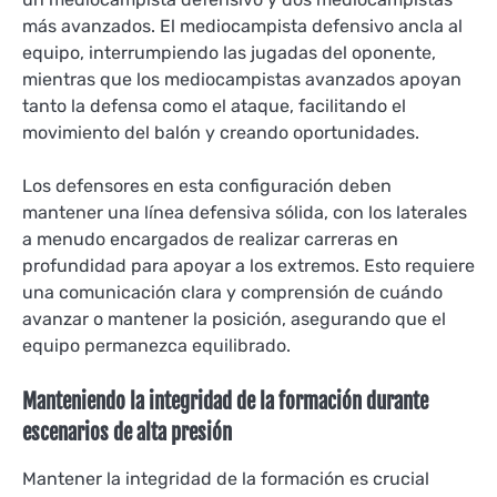
más avanzados. El mediocampista defensivo ancla al
equipo, interrumpiendo las jugadas del oponente,
mientras que los mediocampistas avanzados apoyan
tanto la defensa como el ataque, facilitando el
movimiento del balón y creando oportunidades.
Los defensores en esta configuración deben
mantener una línea defensiva sólida, con los laterales
a menudo encargados de realizar carreras en
profundidad para apoyar a los extremos. Esto requiere
una comunicación clara y comprensión de cuándo
avanzar o mantener la posición, asegurando que el
equipo permanezca equilibrado.
Manteniendo la integridad de la formación durante
escenarios de alta presión
Mantener la integridad de la formación es crucial