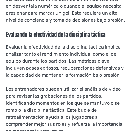
en desventaja numérica o cuando el equipo necesita
presionar para marcar un gol. Esto requiere un alto
nivel de conciencia y toma de decisiones bajo presión.
Evaluando la efectividad de la disciplina táctica
Evaluar la efectividad de la disciplina táctica implica
analizar tanto el rendimiento individual como el del
equipo durante los partidos. Las métricas clave
incluyen pases exitosos, recuperaciones defensivas y
la capacidad de mantener la formación bajo presión.
Los entrenadores pueden utilizar el análisis de video
para revisar las grabaciones de los partidos,
identificando momentos en los que se mantuvo o se
rompió la disciplina táctica. Este bucle de
retroalimentación ayuda a los jugadores a
comprender mejor sus roles y refuerza la importancia