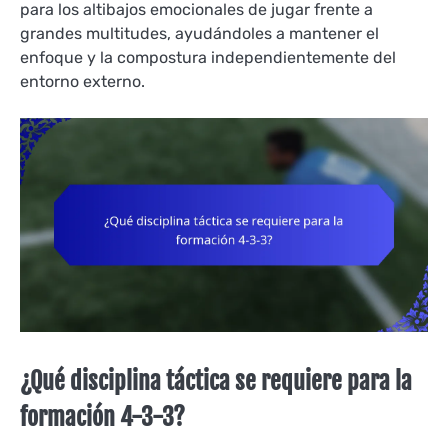
para los altibajos emocionales de jugar frente a
grandes multitudes, ayudándoles a mantener el
enfoque y la compostura independientemente del
entorno externo.
¿Qué disciplina táctica se requiere para la
formación 4-3-3?