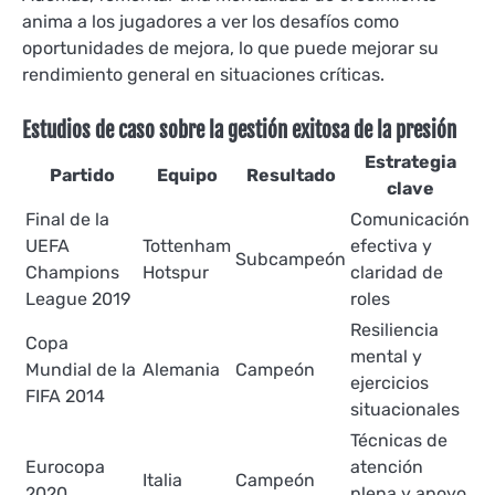
anima a los jugadores a ver los desafíos como
oportunidades de mejora, lo que puede mejorar su
rendimiento general en situaciones críticas.
Estudios de caso sobre la gestión exitosa de la presión
Estrategia
Partido
Equipo
Resultado
clave
Final de la
Comunicación
UEFA
Tottenham
efectiva y
Subcampeón
Champions
Hotspur
claridad de
League 2019
roles
Resiliencia
Copa
mental y
Mundial de la
Alemania
Campeón
ejercicios
FIFA 2014
situacionales
Técnicas de
Eurocopa
atención
Italia
Campeón
2020
plena y apoyo