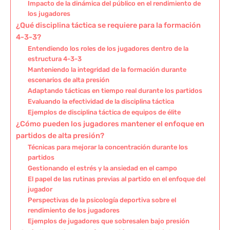
Impacto de la dinámica del público en el rendimiento de
los jugadores
¿Qué disciplina táctica se requiere para la formación
4-3-3?
Entendiendo los roles de los jugadores dentro de la
estructura 4-3-3
Manteniendo la integridad de la formación durante
escenarios de alta presión
Adaptando tácticas en tiempo real durante los partidos
Evaluando la efectividad de la disciplina táctica
Ejemplos de disciplina táctica de equipos de élite
¿Cómo pueden los jugadores mantener el enfoque en
partidos de alta presión?
Técnicas para mejorar la concentración durante los
partidos
Gestionando el estrés y la ansiedad en el campo
El papel de las rutinas previas al partido en el enfoque del
jugador
Perspectivas de la psicología deportiva sobre el
rendimiento de los jugadores
Ejemplos de jugadores que sobresalen bajo presión