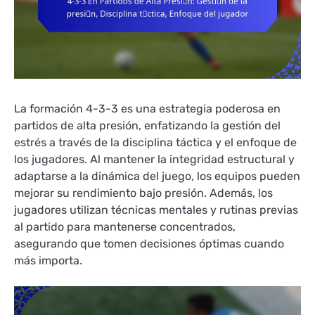
La formación 4-3-3 es una estrategia poderosa en
partidos de alta presión, enfatizando la gestión del
estrés a través de la disciplina táctica y el enfoque de
los jugadores. Al mantener la integridad estructural y
adaptarse a la dinámica del juego, los equipos pueden
mejorar su rendimiento bajo presión. Además, los
jugadores utilizan técnicas mentales y rutinas previas
al partido para mantenerse concentrados,
asegurando que tomen decisiones óptimas cuando
más importa.