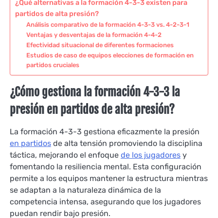
¿Qué alternativas a la formación 4-3-3 existen para
partidos de alta presión?
Análisis comparativo de la formación 4-3-3 vs. 4-2-3-1
Ventajas y desventajas de la formación 4-4-2
Efectividad situacional de diferentes formaciones
Estudios de caso de equipos elecciones de formación en
partidos cruciales
¿Cómo gestiona la formación 4-3-3 la
presión en partidos de alta presión?
La formación 4-3-3 gestiona eficazmente la presión
en partidos
de alta tensión promoviendo la disciplina
táctica, mejorando el enfoque
de los jugadores
y
fomentando la resiliencia mental. Esta configuración
permite a los equipos mantener la estructura mientras
se adaptan a la naturaleza dinámica de la
competencia intensa, asegurando que los jugadores
puedan rendir bajo presión.