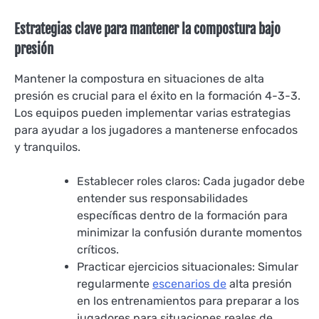
Estrategias clave para mantener la compostura bajo
presión
Mantener la compostura en situaciones de alta
presión es crucial para el éxito en la formación 4-3-3.
Los equipos pueden implementar varias estrategias
para ayudar a los jugadores a mantenerse enfocados
y tranquilos.
Establecer roles claros: Cada jugador debe
entender sus responsabilidades
específicas dentro de la formación para
minimizar la confusión durante momentos
críticos.
Practicar ejercicios situacionales: Simular
regularmente
escenarios de
alta presión
en los entrenamientos para preparar a los
jugadores para situaciones reales de