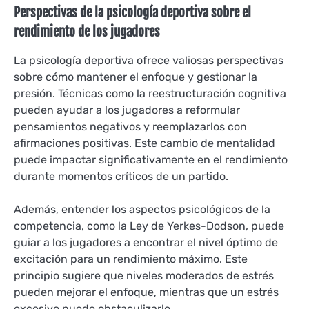
Perspectivas de la psicología deportiva sobre el
rendimiento de los jugadores
La psicología deportiva ofrece valiosas perspectivas
sobre cómo mantener el enfoque y gestionar la
presión. Técnicas como la reestructuración cognitiva
pueden ayudar a los jugadores a reformular
pensamientos negativos y reemplazarlos con
afirmaciones positivas. Este cambio de mentalidad
puede impactar significativamente en el rendimiento
durante momentos críticos de un partido.
Además, entender los aspectos psicológicos de la
competencia, como la Ley de Yerkes-Dodson, puede
guiar a los jugadores a encontrar el nivel óptimo de
excitación para un rendimiento máximo. Este
principio sugiere que niveles moderados de estrés
pueden mejorar el enfoque, mientras que un estrés
excesivo puede obstaculizarlo.